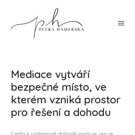
Úvod
Mediace vytváří
Služby
O mně
bezpečné místo, ve
Blog
kterém vzniká prostor
Kontakt
pro řešení a dohodu
Cesta k vzájemné dohodě existuje, jen je