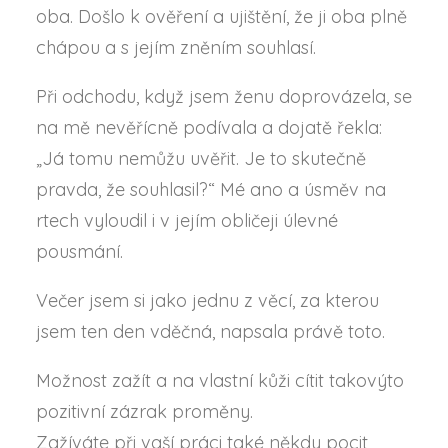
oba. Došlo k ověření a ujištění, že ji oba plně
chápou a s jejím zněním souhlasí.
Při odchodu, když jsem ženu doprovázela, se
na mě nevěřícně podívala a dojatě řekla:
„Já tomu nemůžu uvěřit. Je to skutečně
pravda, že souhlasil?“ Mé ano a úsměv na
rtech vyloudil i v jejím obličeji úlevné
pousmání.
Večer jsem si jako jednu z věcí, za kterou
jsem ten den vděčná, napsala právě toto.
Možnost zažít a na vlastní kůži cítit takovýto
pozitivní zázrak proměny.
Zažíváte při vaší práci také někdy pocit